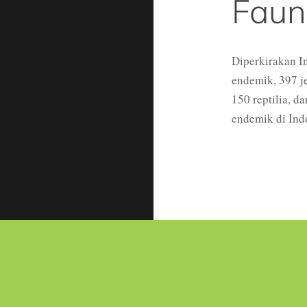
Faun
Diperkirakan I
endemik, 397 j
150 reptilia, d
endemik di Ind