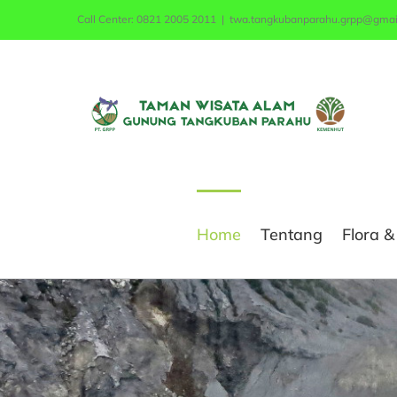
Skip
Call Center: 0821 2005 2011
|
twa.tangkubanparahu.grpp@gmai
to
content
Home
Tentang
Flora 