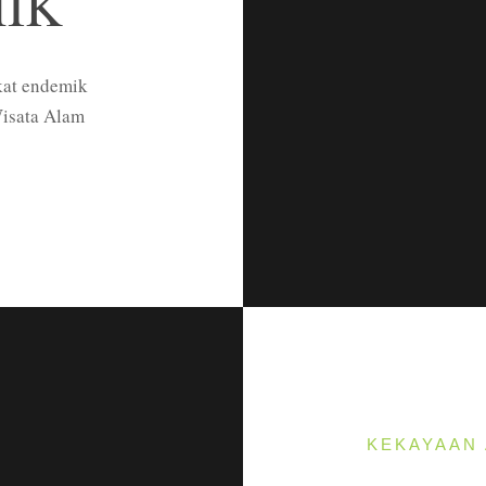
IK
kat endemik
Wisata Alam
KEKAYAAN